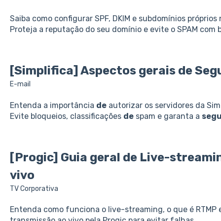
Saiba como configurar SPF, DKIM e subdomínios próprios 
Proteja a reputação do seu domínio e evite o SPAM com 
[Simplifica] Aspectos gerais
de
Seg
E-mail
Entenda a importância
de
autorizar os servidores da Sim
Evite bloqueios, classificações
de
spam e garanta a
seg
[Progic] Guia geral
de
Live-streami
vivo
TV Corporativa
Entenda como funciona o live-streaming, o que é RTMP e
transmissão ao vivo pela Progic para evitar falhas