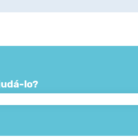
udá-lo?
 de pesquisa está em branco.