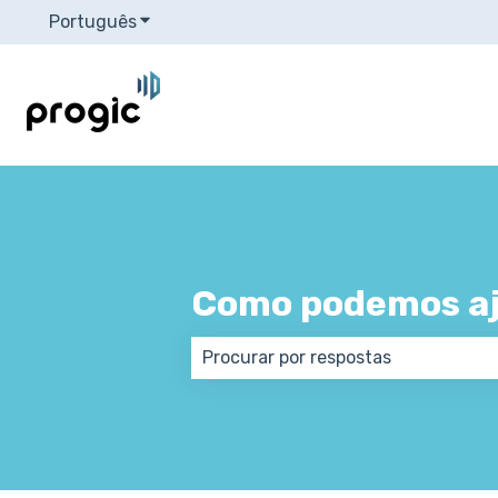
Português
Mostrar submenu para traduções
Como podemos aj
Não há sugestões porque o campo