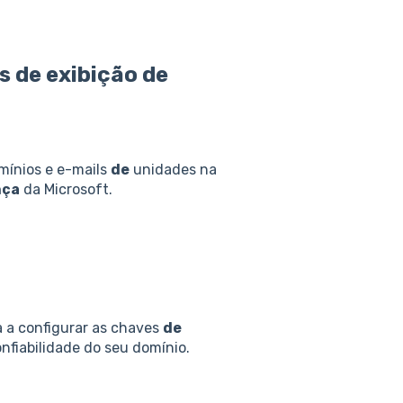
as
de
exibição
de
omínios e e-mails
de
unidades na
nça
da Microsoft.
a a configurar as chaves
de
fiabilidade do seu domínio.