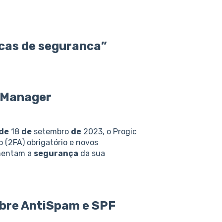
icas de seguranca”
 Manager
de
18
de
setembro
de
2023, o Progic
 (2FA) obrigatório e novos
umentam a
segurança
da sua
obre AntiSpam e SPF