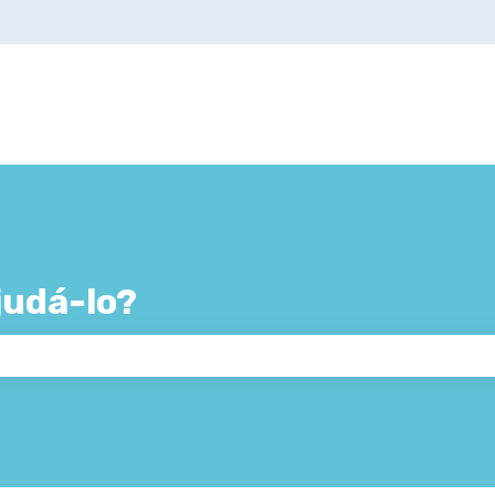
udá-lo?
 de pesquisa está em branco.