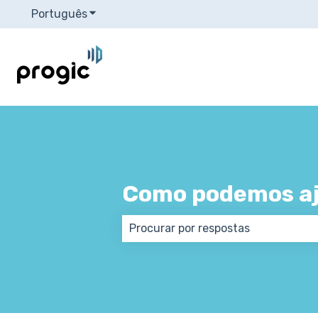
Português
Mostrar submenu para traduções
Como podemos aj
Não há sugestões porque o campo