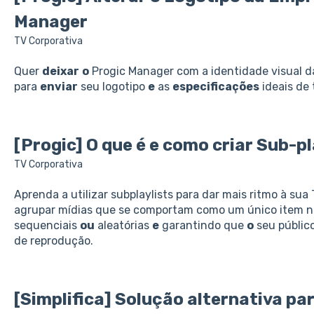
Manager
TV Corporativa
Quer
deixar
o
Progic Manager com a identidade visual d
para
enviar
seu logotipo
e
as
especificações
ideais de
[Progic]
O
que
é
e
como criar Sub-pl
TV Corporativa
Aprenda a utilizar subplaylists para dar mais ritmo à su
agrupar mídias que se comportam como um único item n
sequenciais
ou
aleatórias
e
garantindo que
o
seu públic
de reprodução.
[Simplifica] Solução alternativa p