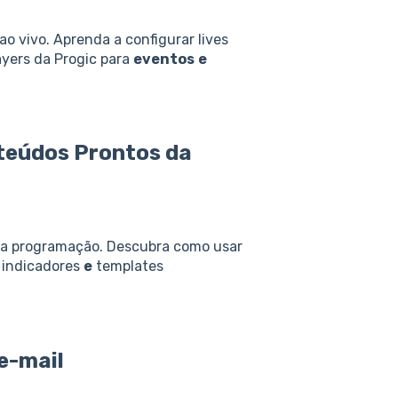
 vivo. Aprenda a configurar lives
ayers da Progic para
eventos
e
eúdos Prontos da
ua programação. Descubra como usar
, indicadores
e
templates
e
-mail