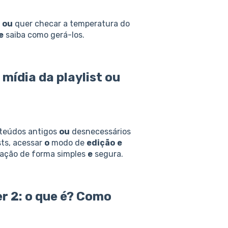
e
ou
quer checar a temperatura do
e
saiba como gerá-los.
mídia da playlist
ou
teúdos antigos
ou
desnecessários
sts, acessar
o
modo de
edição
e
mação de forma simples
e
segura.
r 2:
o
que
é
? Como