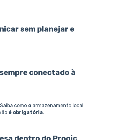
icar sem planejar e
sempre
conectado à
 Saiba como
o
armazenamento local
xão
é
obrigatória
.
esa
dentro do Progic