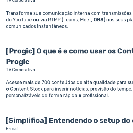
TV Corporativa
Transforme sua comunicação interna com transmissões ao
do YouTube
ou
via RTMP (Teams, Meet,
OBS
) nos seus pl
comunicados instantâneos.
[Progic]
O
que
é
e
como usar
os
Cont
Progic
TV Corporativa
Acesse mais de 700 conteúdos de alta qualidade para s
o
Content Stock para inserir notícias, previsão do tempo
personalizáveis de forma rápida
e
profissional.
[Simplifica]
Entendendo
o
setup do
E-mail