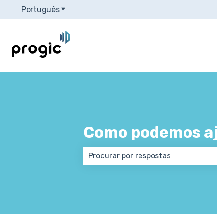
Português
Mostrar submenu para traduções
Como podemos aj
Não há sugestões porque o campo