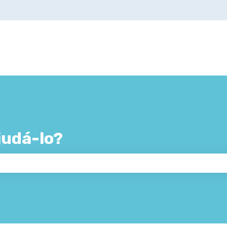
udá-lo?
 de pesquisa está em branco.